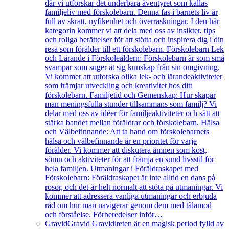
där vi utforskar det underbara äventyret som kallas
familjeliv med förskolebarn. Denna fas i barnets liv är
full av skratt, nyfikenhet och överraskningar. I den här
kategorin kommer vi att dela med oss av insikter, tips
och roliga berättelser för att stötta och inspirera dig i din
resa som förälder till ett förskolebarn. Förskolebarn Lek
och Lärande i Förskoleåldern: Förskolebarn är som små
svampar som suger åt sig kunskap från sin omgivning.
Vi kommer att utforska olika lek- och lärandeaktiviteter
som främjar utveckling och kreativitet hos ditt
förskolebarn. Familjetid och Gemenskap: Hur skapar
man meningsfulla stunder tillsammans som familj? Vi
delar med oss av idéer för familjeaktiviteter och sätt att
stärka bandet mellan föräldrar och förskolebarn. Hälsa
och Välbefinnande: Att ta hand om förskolebarnets
hälsa och välbefinnande är en prioritet för varje
förälder. Vi kommer att diskutera ämnen som kost,
sömn och aktiviteter för att främja en sund livsstil för
hela familjen. Utmaningar i Föräldraskapet med
Förskolebarn: Föräldraskapet är inte alltid en dans på
rosor, och det är helt normalt att stöta på utmaningar. Vi
kommer att adressera vanliga utmaningar och erbjuda
råd om hur man navigerar genom dem med tålamod
och förståelse. Förberedelser inför…
Gravid
Gravid Graviditeten är en magisk period fylld av