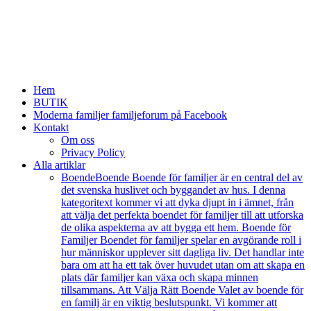
Hem
BUTIK
Moderna familjer familjeforum på Facebook
Kontakt
Om oss
Privacy Policy
Alla artiklar
Boende
Boende Boende för familjer är en central del av
det svenska huslivet och byggandet av hus. I denna
kategoritext kommer vi att dyka djupt in i ämnet, från
att välja det perfekta boendet för familjer till att utforska
de olika aspekterna av att bygga ett hem. Boende för
Familjer Boendet för familjer spelar en avgörande roll i
hur människor upplever sitt dagliga liv. Det handlar inte
bara om att ha ett tak över huvudet utan om att skapa en
plats där familjer kan växa och skapa minnen
tillsammans. Att Välja Rätt Boende Valet av boende för
en familj är en viktig beslutspunkt. Vi kommer att