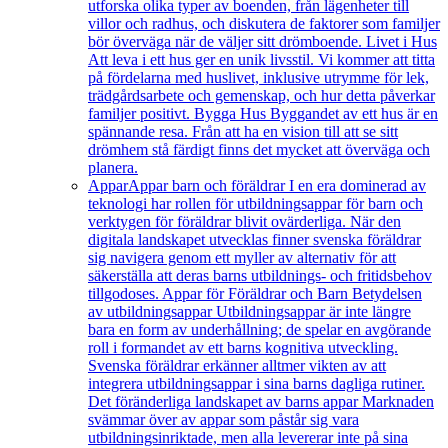
utforska olika typer av boenden, från lägenheter till
villor och radhus, och diskutera de faktorer som familjer
bör överväga när de väljer sitt drömboende. Livet i Hus
Att leva i ett hus ger en unik livsstil. Vi kommer att titta
på fördelarna med huslivet, inklusive utrymme för lek,
trädgårdsarbete och gemenskap, och hur detta påverkar
familjer positivt. Bygga Hus Byggandet av ett hus är en
spännande resa. Från att ha en vision till att se sitt
drömhem stå färdigt finns det mycket att överväga och
planera.
Appar
Appar barn och föräldrar I en era dominerad av
teknologi har rollen för utbildningsappar för barn och
verktygen för föräldrar blivit ovärderliga. När den
digitala landskapet utvecklas finner svenska föräldrar
sig navigera genom ett myller av alternativ för att
säkerställa att deras barns utbildnings- och fritidsbehov
tillgodoses. Appar för Föräldrar och Barn Betydelsen
av utbildningsappar Utbildningsappar är inte längre
bara en form av underhållning; de spelar en avgörande
roll i formandet av ett barns kognitiva utveckling.
Svenska föräldrar erkänner alltmer vikten av att
integrera utbildningsappar i sina barns dagliga rutiner.
Det föränderliga landskapet av barns appar Marknaden
svämmar över av appar som påstår sig vara
utbildningsinriktade, men alla levererar inte på sina