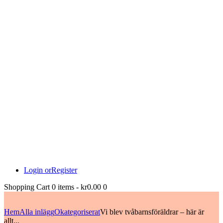
Login or
Register
Shopping Cart
0 items
-
kr0.00
0
Hem
Alla inlägg
Okategoriserat
Vi blev tvåbarnsföräldrar – här är
allt...