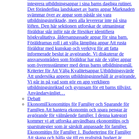
integrera utbildningsappar i sina barns dagliga rutiner.
Det föränderliga landskapet av barns appar Marknaden
svämmar över av appar som påstår sig vara
utbildningsinriktade, men alla levererar inte på sina
löften. Den här sektionen utforskar de utmaningar
föräldrar står inför när de försöker identifiera
högkvalitativa, åldersanpassade appar för sina barn.
Föräldrarnas roll i att välja lämpliga appar Att rusta
föräldrar med kunskap och verktyg för att fatta
informerade beslut är avgörande. Vi diskuterar de
ansvarsområden som föräldrar har när de väljer appar
som överensstämmer med deras barns utbildningsmål.
Kriterier för Att Välja Kvalitetsappar Utbildningsvärde
Att undersöka appens utbildningsinnehåll är avgörande.
Vi går in på vad som gör en app verkligen
utbildningsinriktad och gynnsam för ett barns tillväxt.
Användarvänligt…
Debatt
Ekonomi
Ekonomitips för Familjer och Sparande för
Familjen Att hantera ekonomin och spara pengar är
avgörande för välmående familjer. I denna kategori
kommer vi att utforska användbara ekonomitips och
sparstrategier som är särskilt anpassade för familjer.
Ekonomitips för Familjer 1. Budgetering för Familjer
Att skapa och hålla sig till en realistisk budget är