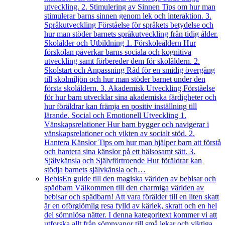
utveckling. 2. Stimulering av Sinnen Tips om hur man
stimulerar barns sinnen genom lek och interaktion. 3.
Språkutveckling Förståelse för språkets betydelse och
hur man stöder barnets språkutveckling från tidig ålder.
Skolålder och Utbildning 1. Förskoleåldern Hur
förskolan påverkar barns sociala och kognitiva
utveckling samt förbereder dem för skolåldern. 2.
Skolstart och Anpassning Råd för en smidig övergång
till skolmiljön och hur man stöder barnet under den
första skolåldern. 3. Akademisk Utveckling Förståelse
för hur barn utvecklar sina akademiska färdigheter och
hur föräldrar kan främja en positiv inställning till
lärande. Social och Emotionell Utveckling 1.
Vänskapsrelationer Hur barn bygger och navigerar i
vänskapsrelationer och vikten av socialt stöd. 2.
Hantera Känslor Tips om hur man hjälper barn att förstå
och hantera sina känslor på ett hälsosamt sätt. 3.
Självkänsla och Självförtroende Hur föräldrar kan
stödja barnets självkänsla och…
Bebis
En guide till den magiska världen av bebisar och
spädbarn Välkommen till den charmiga världen av
bebisar och spädbarn! Att vara förälder till en liten skatt
är en oförglömlig resa fylld av kärlek, skratt och en hel
del sömnlösa nätter. I denna kategoritext kommer vi att
utforska allt från sömnvanor till små lekar och viktiga