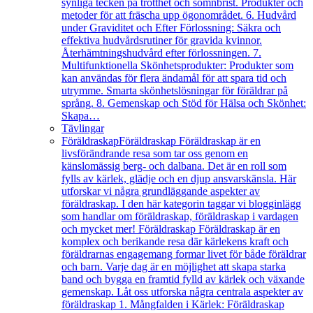
synliga tecken på trötthet och sömnbrist. Produkter och
metoder för att fräscha upp ögonområdet. 6. Hudvård
under Graviditet och Efter Förlossning: Säkra och
effektiva hudvårdsrutiner för gravida kvinnor.
Återhämtningshudvård efter förlossningen. 7.
Multifunktionella Skönhetsprodukter: Produkter som
kan användas för flera ändamål för att spara tid och
utrymme. Smarta skönhetslösningar för föräldrar på
språng. 8. Gemenskap och Stöd för Hälsa och Skönhet:
Skapa…
Tävlingar
Föräldraskap
Föräldraskap Föräldraskap är en
livsförändrande resa som tar oss genom en
känslomässig berg- och dalbana. Det är en roll som
fylls av kärlek, glädje och en djup ansvarskänsla. Här
utforskar vi några grundläggande aspekter av
föräldraskap. I den här kategorin taggar vi blogginlägg
som handlar om föräldraskap, föräldraskap i vardagen
och mycket mer! Föräldraskap Föräldraskap är en
komplex och berikande resa där kärlekens kraft och
föräldrarnas engagemang formar livet för både föräldrar
och barn. Varje dag är en möjlighet att skapa starka
band och bygga en framtid fylld av kärlek och växande
gemenskap. Låt oss utforska några centrala aspekter av
föräldraskap 1. Mångfalden i Kärlek: Föräldraskap