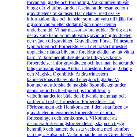
förväntan, glädje och förändring. Välkommen till vår
blogg där vi utforskar den fascinerande resan genom
graviditetens olika faser. Här delar vi med oss av
information, tips och känslor som kan vara till hjälp för
dig som väntar eller stöttar någon under denna
underbara tid. Vi har massor av bra guider för dig att ta
del av som handlar om att vara gravid och graviditeten
och vägen till graviditet. Graviditeten Första Trimestern:
Upptäckten och Förberedelser: I det första trimestret
upptäcker många blivande föräldrar glädjen av att vänta
barn. Vi kommer att diskutera de tidiga veckorna,
förberedelser inför graviditeten och hur man hanterar de
tidiga utmaningarna. Andra Trimestern: Energi, Glädje
och Magiska Ögonblick: Andra trimestern
kännetecknas ofta av ökad energi och glädje. Vi
kommer att utforska de magiska ögonblicken under
denna period och erbjuda tips för att främja
välbefinnandet för både den blivande mamman och
partnern. Tredje Trimestern: Förberedelser för
Förlossningen och Hemkomsten: I den sista fasen av
graviditeten intensifieras förberedelserna inför
förlossningen och hemkomsten. Vi kommer att
diskutera förlossningsförberedelser, skapa en trygg
hemmiljö och hantera de sista veckorna med komfort
och lugn. Hälsa och Välbefinnande under Graviditeten: