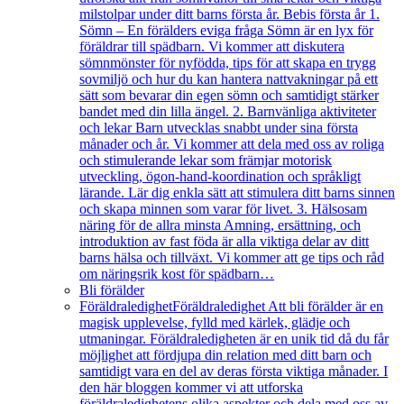
milstolpar under ditt barns första år. Bebis första år 1.
Sömn – En förälders eviga fråga Sömn är en lyx för
föräldrar till spädbarn. Vi kommer att diskutera
sömnmönster för nyfödda, tips för att skapa en trygg
sovmiljö och hur du kan hantera nattvakningar på ett
sätt som bevarar din egen sömn och samtidigt stärker
bandet med din lilla ängel. 2. Barnvänliga aktiviteter
och lekar Barn utvecklas snabbt under sina första
månader och år. Vi kommer att dela med oss av roliga
och stimulerande lekar som främjar motorisk
utveckling, ögon-hand-koordination och språkligt
lärande. Lär dig enkla sätt att stimulera ditt barns sinnen
och skapa minnen som varar för livet. 3. Hälsosam
näring för de allra minsta Amning, ersättning, och
introduktion av fast föda är alla viktiga delar av ditt
barns hälsa och tillväxt. Vi kommer att ge tips och råd
om näringsrik kost för spädbarn…
Bli förälder
Föräldraledighet
Föräldraledighet Att bli förälder är en
magisk upplevelse, fylld med kärlek, glädje och
utmaningar. Föräldraledigheten är en unik tid då du får
möjlighet att fördjupa din relation med ditt barn och
samtidigt vara en del av deras första viktiga månader. I
den här bloggen kommer vi att utforska
föräldraledighetens olika aspekter och dela med oss av