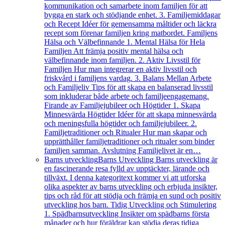
kommunikation och samarbete inom familjen för att
bygga en stark och stödjande enhet. 3. Familjemiddagar
och Recept Idéer för gemensamma måltider och läckra
recept som förenar familjen kring matbordet. Familjens
Hälsa och Välbefinnande 1. Mental Hälsa för Hela
Familjen Att främja positiv mental hälsa och
välbefinnande inom familjen. 2. Aktiv Livsstil för
Familjen Hur man integrerar en aktiv livsstil och
friskvård i familjens vardag. 3. Balans Mellan Arbete
och Familjeliv Tips för att skapa en balanserad livsstil
som inkluderar både arbete och familjeengagemang.
Firande av Familjejubileer och Högtider 1. Skapa
Minnesvärda Högtider Idéer för att skapa minnesvärda
och meningsfulla högtider och familjejubileer. 2.
Familjetraditioner och Ritualer Hur man skapar och
upprätthåller familjetraditioner och ritualer som binder
familjen samman. Avslutning Familjelivet är en…
Barns utveckling
Barns Utveckling Barns utveckling är
en fascinerande resa fylld av upptäckter, lärande och
tillväxt. I denna kategoritext kommer vi att utforska
olika aspekter av barns utveckling och erbjuda insikter,
tips och råd för att stödja och främja en sund och positiv
utveckling hos barn. Tidig Utveckling och Stimulering
1. Spädbarnsutveckling Insikter om spädbarns första
månader och hur föräldrar kan stödja deras tidiga