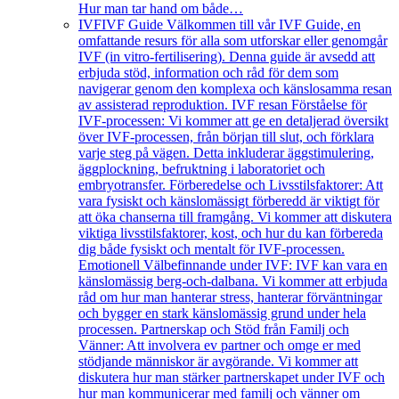
Hur man tar hand om både…
IVF
IVF Guide Välkommen till vår IVF Guide, en
omfattande resurs för alla som utforskar eller genomgår
IVF (in vitro-fertilisering). Denna guide är avsedd att
erbjuda stöd, information och råd för dem som
navigerar genom den komplexa och känslosamma resan
av assisterad reproduktion. IVF resan Förståelse för
IVF-processen: Vi kommer att ge en detaljerad översikt
över IVF-processen, från början till slut, och förklara
varje steg på vägen. Detta inkluderar äggstimulering,
äggplockning, befruktning i laboratoriet och
embryotransfer. Förberedelse och Livsstilsfaktorer: Att
vara fysiskt och känslomässigt förberedd är viktigt för
att öka chanserna till framgång. Vi kommer att diskutera
viktiga livsstilsfaktorer, kost, och hur du kan förbereda
dig både fysiskt och mentalt för IVF-processen.
Emotionell Välbefinnande under IVF: IVF kan vara en
känslomässig berg-och-dalbana. Vi kommer att erbjuda
råd om hur man hanterar stress, hanterar förväntningar
och bygger en stark känslomässig grund under hela
processen. Partnerskap och Stöd från Familj och
Vänner: Att involvera ev partner och omge er med
stödjande människor är avgörande. Vi kommer att
diskutera hur man stärker partnerskapet under IVF och
hur man kommunicerar med familj och vänner om