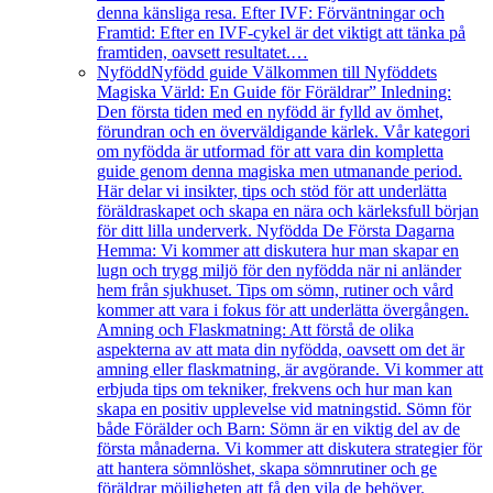
denna känsliga resa. Efter IVF: Förväntningar och
Framtid: Efter en IVF-cykel är det viktigt att tänka på
framtiden, oavsett resultatet.…
Nyfödd
Nyfödd guide Välkommen till Nyföddets
Magiska Värld: En Guide för Föräldrar” Inledning:
Den första tiden med en nyfödd är fylld av ömhet,
förundran och en överväldigande kärlek. Vår kategori
om nyfödda är utformad för att vara din kompletta
guide genom denna magiska men utmanande period.
Här delar vi insikter, tips och stöd för att underlätta
föräldraskapet och skapa en nära och kärleksfull början
för ditt lilla underverk. Nyfödda De Första Dagarna
Hemma: Vi kommer att diskutera hur man skapar en
lugn och trygg miljö för den nyfödda när ni anländer
hem från sjukhuset. Tips om sömn, rutiner och vård
kommer att vara i fokus för att underlätta övergången.
Amning och Flaskmatning: Att förstå de olika
aspekterna av att mata din nyfödda, oavsett om det är
amning eller flaskmatning, är avgörande. Vi kommer att
erbjuda tips om tekniker, frekvens och hur man kan
skapa en positiv upplevelse vid matningstid. Sömn för
både Förälder och Barn: Sömn är en viktig del av de
första månaderna. Vi kommer att diskutera strategier för
att hantera sömnlöshet, skapa sömnrutiner och ge
föräldrar möjligheten att få den vila de behöver.