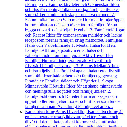
i Familjen 1. Familjeaktiviteter och Gemenskap Idéer
och tips för meningsfulla och roliga familjeaktiviteter
som stärker banden och skapar positiva minnen. 2.
Kommunikation och Samarbete Hur man främjar öppen
kommunikation och samarbete inom familjen för att
bygga en stark och stödjande enhet. 3. Familjemiddagar
och Recept Idéer för gemensamma måltider och läckra
recept som förenar familjen kring matbordet. Familjens
Hälsa och Välbefinnande 1. Mental Hälsa för Hela
Familjen Att främja positiv mental hälsa och
välbefinnande inom familjen. 2. Aktiv Livsstil för
Familjen Hur man integrerar en aktiv livsstil och
friskvård i familjens vardag. 3. Balans Mellan Arbete
och Familjeliv Tips för att skapa en balanserad livsstil
som inkluderar både arbete och familjeengagemang.
Firande av Familjejubileer och Högtider 1. Skapa
Minnesvärda Högtider Idéer för att skapa minnesvärda
och meningsfulla högtider och familjejubileer. 2.
Familjetraditioner och Ritualer Hur man skapar och
upprätthåller familjetraditioner och ritualer som binder
familjen samman. Avslutning Familjelivet är en…
Barns utveckling
Barns Utveckling Barns utveckling är
en fascinerande resa fylld av upptäckter, lärande och
tillväxt. I denna kategoritext kommer vi att utforska
olika aspekter av barns utveckling och erbjuda insikter,