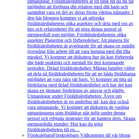
utmaningar. Föräldraledigheten är en unik tid då du får
möjlighet att fördjupa din relation med ditt barn och
samtidigt vara en del av deras första viktiga månader. I
den här bloggen kommer vi att utforska
föräldraledighetens olika aspekter och dela med oss av
tips och erfarenheter för att göra denna period så
meningsfull som möjligt. Föräldraledighetens olika
aspekter Planering och förberedelser: Att planera för
föräldraledigheten är avgörande för att skapa en smidig
övergång från arbete till att vara hemma med ditt lilla
mirakel. Vi kommer att diskutera hur du kan förbereda
dig både praktiskt och mentalt för den kommande
perioden. Delad föräldraledighet: Många familjer väljer
att dela på föräldraledigheten för att ge båda föräldrarna
möjlighet att vara nära sitt barn. Vi kommer att titta på
fördelarna med delad föräldraledighet och hur det kan
skapa en jämnare fördelning av ansvar och glädje.
Utmaningar under Föräldraledigheten: Även om
föräldraledigheten är en underbar tid, kan den också
vara utmanande. Vi kommer att diskutera de vanliga
utmaningarna som föräldrar står inför under denna
period och erbjuda strategier för att hantera dem. Skapa
meningsfulla stunder: Hur kan du göra
föräldraledigheten till en…
Förskolebarn
Förskolebarn Välkommen till vår blogg