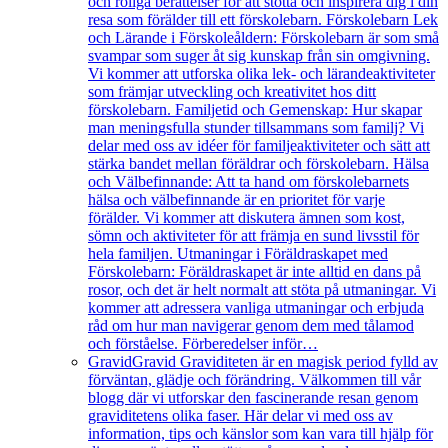
och roliga berättelser för att stötta och inspirera dig i din
resa som förälder till ett förskolebarn. Förskolebarn Lek
och Lärande i Förskoleåldern: Förskolebarn är som små
svampar som suger åt sig kunskap från sin omgivning.
Vi kommer att utforska olika lek- och lärandeaktiviteter
som främjar utveckling och kreativitet hos ditt
förskolebarn. Familjetid och Gemenskap: Hur skapar
man meningsfulla stunder tillsammans som familj? Vi
delar med oss av idéer för familjeaktiviteter och sätt att
stärka bandet mellan föräldrar och förskolebarn. Hälsa
och Välbefinnande: Att ta hand om förskolebarnets
hälsa och välbefinnande är en prioritet för varje
förälder. Vi kommer att diskutera ämnen som kost,
sömn och aktiviteter för att främja en sund livsstil för
hela familjen. Utmaningar i Föräldraskapet med
Förskolebarn: Föräldraskapet är inte alltid en dans på
rosor, och det är helt normalt att stöta på utmaningar. Vi
kommer att adressera vanliga utmaningar och erbjuda
råd om hur man navigerar genom dem med tålamod
och förståelse. Förberedelser inför…
Gravid
Gravid Graviditeten är en magisk period fylld av
förväntan, glädje och förändring. Välkommen till vår
blogg där vi utforskar den fascinerande resan genom
graviditetens olika faser. Här delar vi med oss av
information, tips och känslor som kan vara till hjälp för