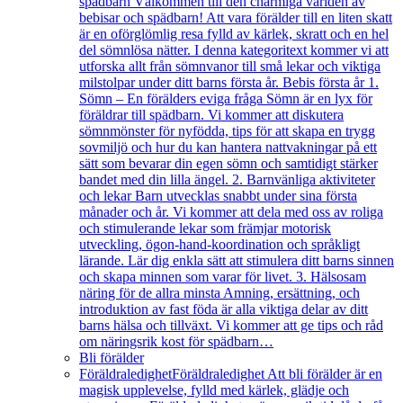
spädbarn Välkommen till den charmiga världen av
bebisar och spädbarn! Att vara förälder till en liten skatt
är en oförglömlig resa fylld av kärlek, skratt och en hel
del sömnlösa nätter. I denna kategoritext kommer vi att
utforska allt från sömnvanor till små lekar och viktiga
milstolpar under ditt barns första år. Bebis första år 1.
Sömn – En förälders eviga fråga Sömn är en lyx för
föräldrar till spädbarn. Vi kommer att diskutera
sömnmönster för nyfödda, tips för att skapa en trygg
sovmiljö och hur du kan hantera nattvakningar på ett
sätt som bevarar din egen sömn och samtidigt stärker
bandet med din lilla ängel. 2. Barnvänliga aktiviteter
och lekar Barn utvecklas snabbt under sina första
månader och år. Vi kommer att dela med oss av roliga
och stimulerande lekar som främjar motorisk
utveckling, ögon-hand-koordination och språkligt
lärande. Lär dig enkla sätt att stimulera ditt barns sinnen
och skapa minnen som varar för livet. 3. Hälsosam
näring för de allra minsta Amning, ersättning, och
introduktion av fast föda är alla viktiga delar av ditt
barns hälsa och tillväxt. Vi kommer att ge tips och råd
om näringsrik kost för spädbarn…
Bli förälder
Föräldraledighet
Föräldraledighet Att bli förälder är en
magisk upplevelse, fylld med kärlek, glädje och