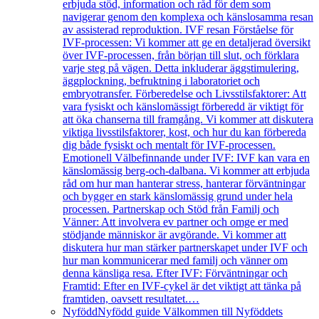
erbjuda stöd, information och råd för dem som
navigerar genom den komplexa och känslosamma resan
av assisterad reproduktion. IVF resan Förståelse för
IVF-processen: Vi kommer att ge en detaljerad översikt
över IVF-processen, från början till slut, och förklara
varje steg på vägen. Detta inkluderar äggstimulering,
äggplockning, befruktning i laboratoriet och
embryotransfer. Förberedelse och Livsstilsfaktorer: Att
vara fysiskt och känslomässigt förberedd är viktigt för
att öka chanserna till framgång. Vi kommer att diskutera
viktiga livsstilsfaktorer, kost, och hur du kan förbereda
dig både fysiskt och mentalt för IVF-processen.
Emotionell Välbefinnande under IVF: IVF kan vara en
känslomässig berg-och-dalbana. Vi kommer att erbjuda
råd om hur man hanterar stress, hanterar förväntningar
och bygger en stark känslomässig grund under hela
processen. Partnerskap och Stöd från Familj och
Vänner: Att involvera ev partner och omge er med
stödjande människor är avgörande. Vi kommer att
diskutera hur man stärker partnerskapet under IVF och
hur man kommunicerar med familj och vänner om
denna känsliga resa. Efter IVF: Förväntningar och
Framtid: Efter en IVF-cykel är det viktigt att tänka på
framtiden, oavsett resultatet.…
Nyfödd
Nyfödd guide Välkommen till Nyföddets