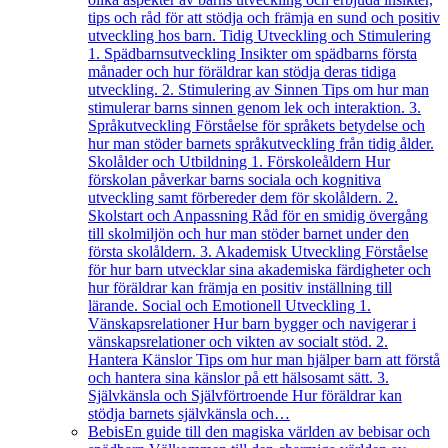
tips och råd för att stödja och främja en sund och positiv
utveckling hos barn. Tidig Utveckling och Stimulering
1. Spädbarnsutveckling Insikter om spädbarns första
månader och hur föräldrar kan stödja deras tidiga
utveckling. 2. Stimulering av Sinnen Tips om hur man
stimulerar barns sinnen genom lek och interaktion. 3.
Språkutveckling Förståelse för språkets betydelse och
hur man stöder barnets språkutveckling från tidig ålder.
Skolålder och Utbildning 1. Förskoleåldern Hur
förskolan påverkar barns sociala och kognitiva
utveckling samt förbereder dem för skolåldern. 2.
Skolstart och Anpassning Råd för en smidig övergång
till skolmiljön och hur man stöder barnet under den
första skolåldern. 3. Akademisk Utveckling Förståelse
för hur barn utvecklar sina akademiska färdigheter och
hur föräldrar kan främja en positiv inställning till
lärande. Social och Emotionell Utveckling 1.
Vänskapsrelationer Hur barn bygger och navigerar i
vänskapsrelationer och vikten av socialt stöd. 2.
Hantera Känslor Tips om hur man hjälper barn att förstå
och hantera sina känslor på ett hälsosamt sätt. 3.
Självkänsla och Självförtroende Hur föräldrar kan
stödja barnets självkänsla och…
Bebis
En guide till den magiska världen av bebisar och