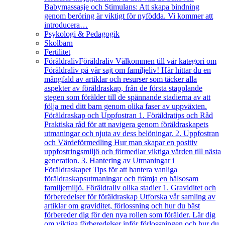
Babymassasje och Stimulans: Att skapa bindning
genom beröring är viktigt för nyfödda. Vi kommer att
introducera…
Psykologi & Pedagogik
Skolbarn
Fertilitet
Föräldraliv
Föräldraliv Välkommen till vår kategori om
Föräldraliv på vår sajt om familjeliv! Här hittar du en
mångfald av artiklar och resurser som täcker alla
aspekter av föräldraskap, från de första stapplande
stegen som förälder till de spännande stadierna av att
följa med ditt barn genom olika faser av uppväxten.
Föräldraskap och Uppfostran 1. Föräldratips och Råd
Praktiska råd för att navigera genom föräldraskapets
utmaningar och njuta av dess belöningar. 2. Uppfostran
och Värdeförmedling Hur man skapar en positiv
uppfostringsmiljö och förmedlar viktiga värden till nästa
generation. 3. Hantering av Utmaningar i
Föräldraskapet Tips för att hantera vanliga
föräldraskapsutmaningar och främja en hälsosam
familjemiljö. Föräldraliv olika stadier 1. Graviditet och
förberedelser för föräldraskap Utforska vår samling av
artiklar om graviditet, förlossning och hur du bäst
förbereder dig för den nya rollen som förälder. Lär dig
om viktiga förberedelser inför förlossningen och hur du