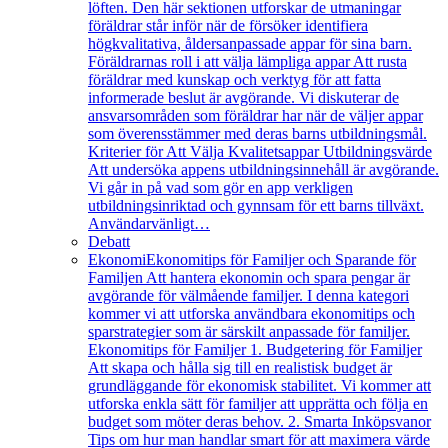
löften. Den här sektionen utforskar de utmaningar
föräldrar står inför när de försöker identifiera
högkvalitativa, åldersanpassade appar för sina barn.
Föräldrarnas roll i att välja lämpliga appar Att rusta
föräldrar med kunskap och verktyg för att fatta
informerade beslut är avgörande. Vi diskuterar de
ansvarsområden som föräldrar har när de väljer appar
som överensstämmer med deras barns utbildningsmål.
Kriterier för Att Välja Kvalitetsappar Utbildningsvärde
Att undersöka appens utbildningsinnehåll är avgörande.
Vi går in på vad som gör en app verkligen
utbildningsinriktad och gynnsam för ett barns tillväxt.
Användarvänligt…
Debatt
Ekonomi
Ekonomitips för Familjer och Sparande för
Familjen Att hantera ekonomin och spara pengar är
avgörande för välmående familjer. I denna kategori
kommer vi att utforska användbara ekonomitips och
sparstrategier som är särskilt anpassade för familjer.
Ekonomitips för Familjer 1. Budgetering för Familjer
Att skapa och hålla sig till en realistisk budget är
grundläggande för ekonomisk stabilitet. Vi kommer att
utforska enkla sätt för familjer att upprätta och följa en
budget som möter deras behov. 2. Smarta Inköpsvanor
Tips om hur man handlar smart för att maximera värde