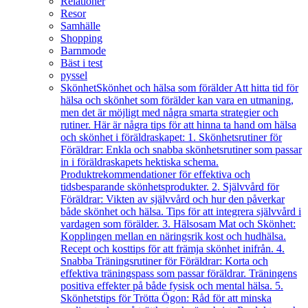
Relationer
Resor
Samhälle
Shopping
Barnmode
Bäst i test
pyssel
Skönhet
Skönhet och hälsa som förälder Att hitta tid för
hälsa och skönhet som förälder kan vara en utmaning,
men det är möjligt med några smarta strategier och
rutiner. Här är några tips för att hinna ta hand om hälsa
och skönhet i föräldraskapet: 1. Skönhetsrutiner för
Föräldrar: Enkla och snabba skönhetsrutiner som passar
in i föräldraskapets hektiska schema.
Produktrekommendationer för effektiva och
tidsbesparande skönhetsprodukter. 2. Självvård för
Föräldrar: Vikten av självvård och hur den påverkar
både skönhet och hälsa. Tips för att integrera självvård i
vardagen som förälder. 3. Hälsosam Mat och Skönhet:
Kopplingen mellan en näringsrik kost och hudhälsa.
Recept och kosttips för att främja skönhet inifrån. 4.
Snabba Träningsrutiner för Föräldrar: Korta och
effektiva träningspass som passar föräldrar. Träningens
positiva effekter på både fysisk och mental hälsa. 5.
Skönhetstips för Trötta Ögon: Råd för att minska