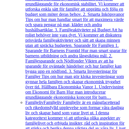
grundläggande för ekonomisk stabilitet. Vi kommer att
utforska enkla sätt för familjer att upprätta och följa en
budget som möter deras behov. 2. Smarta Inköpsvanor
Tips om hur man handlar smart för att maximera värde
och spara pengar på mat, kläder och andra
hushållsartiklar. 3. Familjeaktiviteter på Budget Att ha
roligt behöver inte vara dyrt. Vi kommer att diskutera
prisvärda familjeaktiviteter och sätt att skapa minnen
utan att spräcka budgeten. Sparande för Familjen 1.
Sparande för Barnens Framtid Hur man smart sparar för
barnens utbildning och andra långsiktiga mål. 2.
Familjesparande och Nödfonder Vikten av att ha
sparande för oväntade händelser och hur familjer kan
bygga upp en nödfond. 3. Smarta Investeringar för
Familjer Tips om hur man gör kloka investeringar som
gynnar hela familjen och skapar ekonomisk trygghet
över tid. Hållbara Ekonomiska Vanor 1. Undervisning
om Ekonomi för Barn Hur man introducerar
grundläggande ekonomiska koncept för barn…
Familjeliv
Familjeliv Familjeliv är en mångfacetterad
och rikedomsfylld upplevelse som formar våra dagliga
liv och skapar band som varar livet ut. I denna
kategoritext kommer vi att utforska olika aspekter av
familjelivet och erbjuda insikter, råd och inspiration för
att stärka och berika denna viktiga del av våra liv. Livet