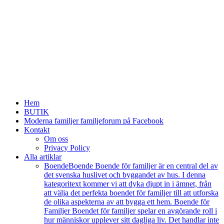
Hem
BUTIK
Moderna familjer familjeforum på Facebook
Kontakt
Om oss
Privacy Policy
Alla artiklar
Boende
Boende Boende för familjer är en central del av
det svenska huslivet och byggandet av hus. I denna
kategoritext kommer vi att dyka djupt in i ämnet, från
att välja det perfekta boendet för familjer till att utforska
de olika aspekterna av att bygga ett hem. Boende för
Familjer Boendet för familjer spelar en avgörande roll i
hur människor upplever sitt dagliga liv. Det handlar inte