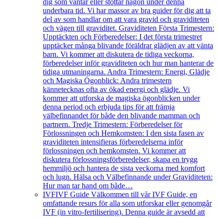
dig som väntar eller stöttar någon under denna
underbara tid. Vi har massor av bra guider för dig att ta
del av som handlar om att vara gravid och graviditeten
och vägen till graviditet. Graviditeten Första Trimestern:
Upptäckten och Förberedelser: I det första trimestret
upptäcker många blivande föräldrar glädjen av att vänta
barn. Vi kommer att diskutera de tidiga veckorna,
förberedelser inför graviditeten och hur man hanterar de
tidiga utmaningarna. Andra Trimestern: Energi, Glädje
och Magiska Ögonblick: Andra trimestern
kännetecknas ofta av ökad energi och glädje. Vi
kommer att utforska de magiska ögonblicken under
denna period och erbjuda tips för att främja
välbefinnandet för både den blivande mamman och
partnern. Tredje Trimestern: Förberedelser för
Förlossningen och Hemkomsten: I den sista fasen av
graviditeten intensifieras förberedelserna inför
förlossningen och hemkomsten. Vi kommer att
diskutera förlossningsförberedelser, skapa en trygg
hemmiljö och hantera de sista veckorna med komfort
och lugn. Hälsa och Välbefinnande under Graviditeten:
Hur man tar hand om både…
IVF
IVF Guide Välkommen till vår IVF Guide, en
omfattande resurs för alla som utforskar eller genomgår
IVF (in vitro-fertilisering). Denna guide är avsedd att