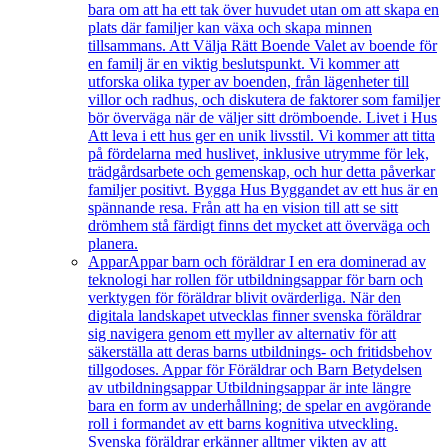
bara om att ha ett tak över huvudet utan om att skapa en
plats där familjer kan växa och skapa minnen
tillsammans. Att Välja Rätt Boende Valet av boende för
en familj är en viktig beslutspunkt. Vi kommer att
utforska olika typer av boenden, från lägenheter till
villor och radhus, och diskutera de faktorer som familjer
bör överväga när de väljer sitt drömboende. Livet i Hus
Att leva i ett hus ger en unik livsstil. Vi kommer att titta
på fördelarna med huslivet, inklusive utrymme för lek,
trädgårdsarbete och gemenskap, och hur detta påverkar
familjer positivt. Bygga Hus Byggandet av ett hus är en
spännande resa. Från att ha en vision till att se sitt
drömhem stå färdigt finns det mycket att överväga och
planera.
Appar
Appar barn och föräldrar I en era dominerad av
teknologi har rollen för utbildningsappar för barn och
verktygen för föräldrar blivit ovärderliga. När den
digitala landskapet utvecklas finner svenska föräldrar
sig navigera genom ett myller av alternativ för att
säkerställa att deras barns utbildnings- och fritidsbehov
tillgodoses. Appar för Föräldrar och Barn Betydelsen
av utbildningsappar Utbildningsappar är inte längre
bara en form av underhållning; de spelar en avgörande
roll i formandet av ett barns kognitiva utveckling.
Svenska föräldrar erkänner alltmer vikten av att