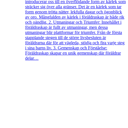
introducerar oss till en överflödande form av kärlek som
sträcker sig över alla gränser. Det är en kärlek som tar
form genom trötta nätter, lekfulla dagar och ögonblick
av oro. Mångfalden av kärlek i föräldraskap är både rik
och oändlig. 2. Utmaningar och Triumfer: Innehållet i
föräldraskap är fullt av utmaningar, men dessa
utmaningar blir plattformar för triumfer. Från de första
stapplande stegen till de större livsbesluten är
föräldrarna där för att vägleda, stödja och fira varje steg
i sina barns liv. 3. Gemenskap och Förståelse:
Föräldraskap skapar en unik gemenskap där föräldrar
delar…