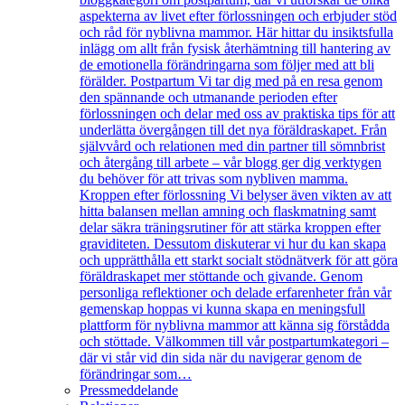
aspekterna av livet efter förlossningen och erbjuder stöd
och råd för nyblivna mammor. Här hittar du insiktsfulla
inlägg om allt från fysisk återhämtning till hantering av
de emotionella förändringarna som följer med att bli
förälder. Postpartum Vi tar dig med på en resa genom
den spännande och utmanande perioden efter
förlossningen och delar med oss av praktiska tips för att
underlätta övergången till det nya föräldraskapet. Från
självvård och relationen med din partner till sömnbrist
och återgång till arbete – vår blogg ger dig verktygen
du behöver för att trivas som nybliven mamma.
Kroppen efter förlossning Vi belyser även vikten av att
hitta balansen mellan amning och flaskmatning samt
delar säkra träningsrutiner för att stärka kroppen efter
graviditeten. Dessutom diskuterar vi hur du kan skapa
och upprätthålla ett starkt socialt stödnätverk för att göra
föräldraskapet mer stöttande och givande. Genom
personliga reflektioner och delade erfarenheter från vår
gemenskap hoppas vi kunna skapa en meningsfull
plattform för nyblivna mammor att känna sig förstådda
och stöttade. Välkommen till vår postpartumkategori –
där vi står vid din sida när du navigerar genom de
förändringar som…
Pressmeddelande