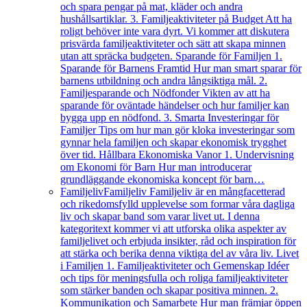
och spara pengar på mat, kläder och andra
hushållsartiklar. 3. Familjeaktiviteter på Budget Att ha
roligt behöver inte vara dyrt. Vi kommer att diskutera
prisvärda familjeaktiviteter och sätt att skapa minnen
utan att spräcka budgeten. Sparande för Familjen 1.
Sparande för Barnens Framtid Hur man smart sparar för
barnens utbildning och andra långsiktiga mål. 2.
Familjesparande och Nödfonder Vikten av att ha
sparande för oväntade händelser och hur familjer kan
bygga upp en nödfond. 3. Smarta Investeringar för
Familjer Tips om hur man gör kloka investeringar som
gynnar hela familjen och skapar ekonomisk trygghet
över tid. Hållbara Ekonomiska Vanor 1. Undervisning
om Ekonomi för Barn Hur man introducerar
grundläggande ekonomiska koncept för barn…
Familjeliv
Familjeliv Familjeliv är en mångfacetterad
och rikedomsfylld upplevelse som formar våra dagliga
liv och skapar band som varar livet ut. I denna
kategoritext kommer vi att utforska olika aspekter av
familjelivet och erbjuda insikter, råd och inspiration för
att stärka och berika denna viktiga del av våra liv. Livet
i Familjen 1. Familjeaktiviteter och Gemenskap Idéer
och tips för meningsfulla och roliga familjeaktiviteter
som stärker banden och skapar positiva minnen. 2.
Kommunikation och Samarbete Hur man främjar öppen