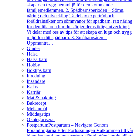
skapar en trygg hemmiljö för den kommande
familjemedlemmen. 2. Spädbarnsperioden – Sömn,
näring och utveckling Ta del av expertråd och
föräldrainsikter om sömnvanor för spädbarn, rätt näring
för den lilla och hur du stödjer deras tidiga utveckling.
Vi delar med oss av tips för att skapa en lugn och trygg
miljö för ditt spädbarn. 3. Småbarnsåren –
Uppmuntra…
Guider
Hälsa
Hälsa barn
Hobby
Boktips barn
Inredning
Insändare
Kalas
Karriär
Mat & bakning
Bakrecept
Mellanmål
Middagstips
Okategoriserat
Postpartum
Postpartum – Navigera Genom
Förändringarna Efter Förlossningen Välkommen till vår
bloggkategori om postpartum, där vi utforskar de olika